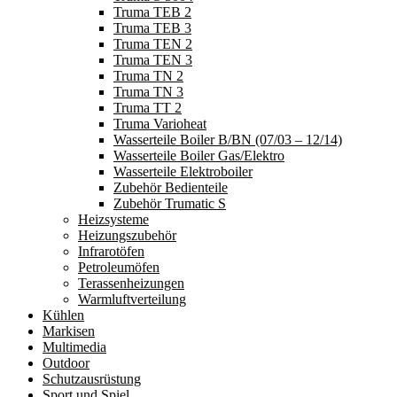
Truma TEB 2
Truma TEB 3
Truma TEN 2
Truma TEN 3
Truma TN 2
Truma TN 3
Truma TT 2
Truma Varioheat
Wasserteile Boiler B/BN (07/03 – 12/14)
Wasserteile Boiler Gas/Elektro
Wasserteile Elektroboiler
Zubehör Bedienteile
Zubehör Trumatic S
Heizsysteme
Heizungszubehör
Infrarotöfen
Petroleumöfen
Terassenheizungen
Warmluftverteilung
Kühlen
Markisen
Multimedia
Outdoor
Schutzausrüstung
Sport und Spiel