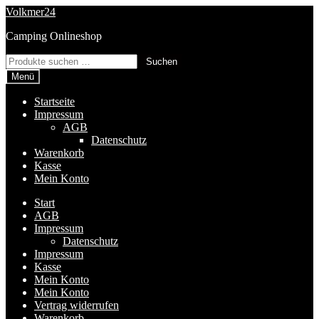
Zur
Zum
Volkmer24
Navigation
Inhalt
Camping Onlineshop
springen
springen
Suchen
Suchen
nach:
Menü
Startseite
Impressum
AGB
Datenschutz
Warenkorb
Kasse
Mein Konto
Start
AGB
Impressum
Datenschutz
Impressum
Kasse
Mein Konto
Mein Konto
Vertrag widerrufen
Warenkorb