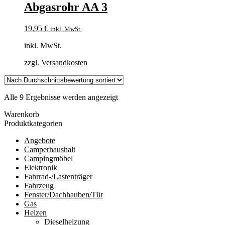
Abgasrohr AA 3
19,95
€
inkl. MwSt.
inkl. MwSt.
zzgl.
Versandkosten
Nach
Alle 9 Ergebnisse werden angezeigt
Durchschnittsbewertung
Warenkorb
sortiert
Produktkategorien
Angebote
Camperhaushalt
Campingmöbel
Elektronik
Fahrrad-/Lastenträger
Fahrzeug
Fenster/Dachhauben/Tür
Gas
Heizen
Dieselheizung