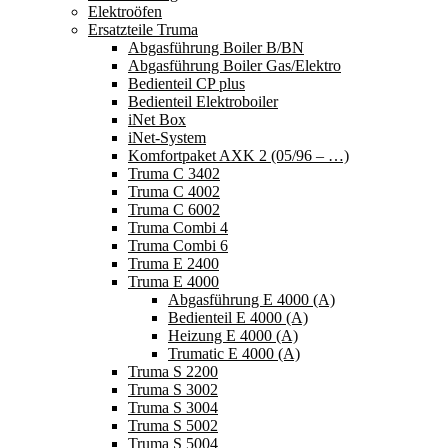
Elektroöfen
Ersatzteile Truma
Abgasführung Boiler B/BN
Abgasführung Boiler Gas/Elektro
Bedienteil CP plus
Bedienteil Elektroboiler
iNet Box
iNet-System
Komfortpaket AXK 2 (05/96 – …)
Truma C 3402
Truma C 4002
Truma C 6002
Truma Combi 4
Truma Combi 6
Truma E 2400
Truma E 4000
Abgasführung E 4000 (A)
Bedienteil E 4000 (A)
Heizung E 4000 (A)
Trumatic E 4000 (A)
Truma S 2200
Truma S 3002
Truma S 3004
Truma S 5002
Truma S 5004