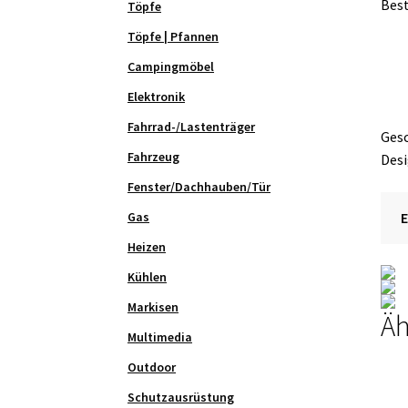
Best
Töpfe
Töpfe | Pfannen
Campingmöbel
Elektronik
Fahrrad-/Lastenträger
Gesc
Fahrzeug
Desi
Fenster/Dachhauben/Tür
Gas
Heizen
Kühlen
Markisen
Äh
Multimedia
Outdoor
Schutzausrüstung