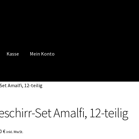
Kasse
Mein Konto
 Konto
Mein Konto
Vertrag widerrufen
Warenkorb
Set Amalfi, 12-teilig
schirr-Set Amalfi, 12-teilig
90
€
inkl. MwSt.