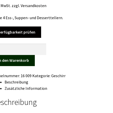
. MwSt.
zzgl.
Versandkosten
je 4 Ess-, Suppen- und Desserttellern.
erfügbarkeit prüfen
hirr-
fi,
n den Warenkorb
g
ikelnummer:
16 009
Kategorie:
Geschirr
ge
Beschreibung
Zusätzliche Information
schreibung