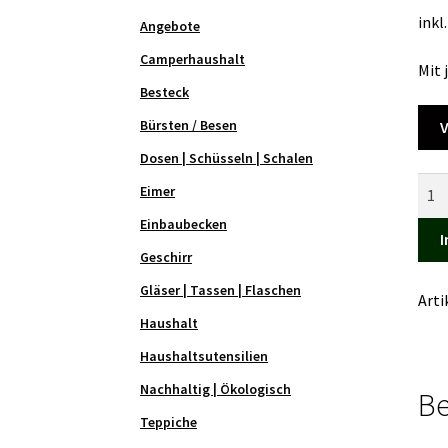
inkl
Angebote
Camperhaushalt
Mit 
Besteck
Bürsten / Besen
V
Dosen | Schüsseln | Schalen
Gesc
Eimer
Set
Einbaubecken
Amal
I
Geschirr
12-
teili
Gläser | Tassen | Flaschen
Art
Men
Haushalt
Haushaltsutensilien
Nachhaltig | Ökologisch
Be
Teppiche