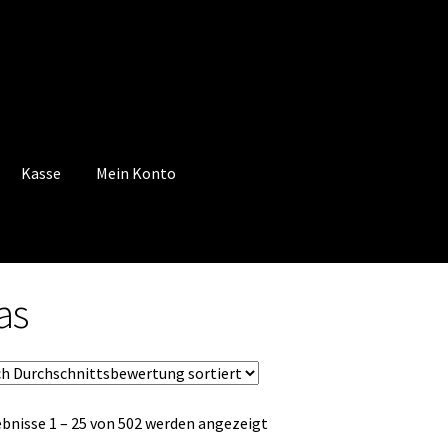
Kasse
Mein Konto
 Konto
Mein Konto
Vertrag widerrufen
Warenkorb
as
Nach
bnisse 1 – 25 von 502 werden angezeigt
Durchschnittsbewertung