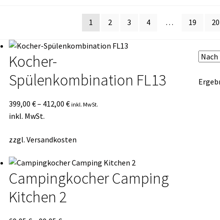
sortiert
1
2
3
4
…
19
20
Kocher-
Spülenkombination FL13
Ergebn
399,00
€
–
412,00
€
inkl. MwSt.
inkl. MwSt.
zzgl.
Versandkosten
Campingkocher Camping
Kitchen 2