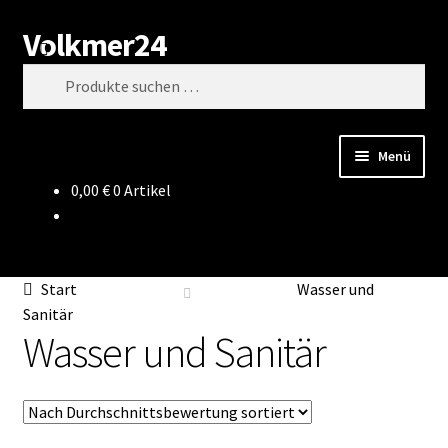
Volkmer24
Zur
Zum
Suchen
Navigation
Inhalt
Suchen
springen
springen
nach:
Menü
0,00
€
0 Artikel
Start
AGB
Start
Wasser und
Impressum
Sanitär
Wasser und Sanitär
Datenschutz
Impressum