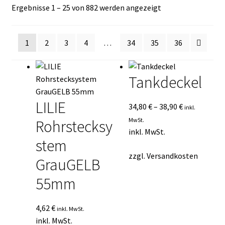
Nach
Ergebnisse 1 – 25 von 882 werden angezeigt
Kasse
Durchschnittsbew
sortiert
Mein Konto
1
2
3
4
…
34
35
36
Mein Konto
Tankdeckel
Vertrag widerrufen
LILIE
34,80
€
–
38,90
€
inkl.
Warenkorb
MwSt.
Rohrstecksy
inkl. MwSt.
stem
zzgl.
Versandkosten
GrauGELB
55mm
4,62
€
inkl. MwSt.
inkl. MwSt.