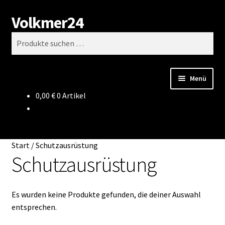
Volkmer24
Zur
Zum
Suchen
Navigation
Inhalt
Suchen
springen
springen
nach:
Menü
0,00
€
0 Artikel
Start
AGB
Start
/
Schutzausrüstung
Impressum
Schutzausrüstung
Datenschutz
Es wurden keine Produkte gefunden, die deiner Auswahl
entsprechen.
Impressum