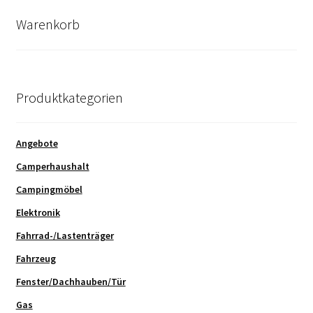
Kasse
Warenkorb
Mein Konto
Mein Konto
Produktkategorien
Vertrag widerrufen
Angebote
Warenkorb
Camperhaushalt
Campingmöbel
Elektronik
Fahrrad-/Lastenträger
Fahrzeug
Fenster/Dachhauben/Tür
Gas