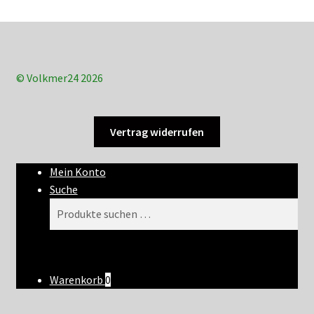
© Volkmer24 2026
Vertrag widerrufen
Mein Konto
Suche
Suchen
Suchen
nach:
Warenkorb
0