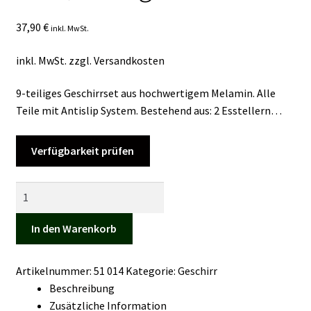
Kasse
37,90
€
inkl. MwSt.
Mein Konto
inkl. MwSt.
zzgl.
Versandkosten
Mein Konto
9-teiliges Geschirrset aus hochwertigem Melamin. Alle
Teile mit Antislip System. Bestehend aus: 2 Esstellern…
Vertrag widerrufen
Verfügbarkeit prüfen
Warenkorb
Geschirr-
Set
Cosmic
In den Warenkorb
Blue,
9-
Artikelnummer:
51 014
Kategorie:
Geschirr
teilig
Beschreibung
Menge
Zusätzliche Information