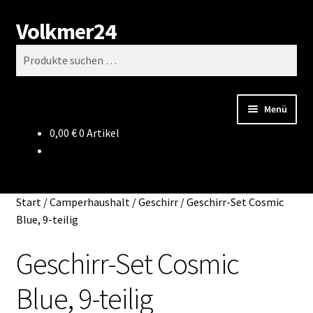
Volkmer24
Zur
Zum
Suchen
Navigation
Inhalt
Suchen
springen
springen
nach:
Menü
0,00
€
0 Artikel
Start
AGB
Start
/
Camperhaushalt
/
Geschirr
/
Geschirr-Set Cosmic
Impressum
Blue, 9-teilig
Geschirr-Set Cosmic
Datenschutz
Blue, 9-teilig
Impressum