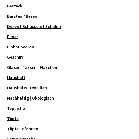
Besteck
Bürsten / Besen
Dosen | Schüsseln | Schalen
Eimer
Einbaubecken
Geschirr
Gläser | Tassen | Flaschen
Haushalt
Haushaltsutensilien
Nachhaltig | Ökologisch
Teppiche
Töpfe
Töpfe | Pfannen