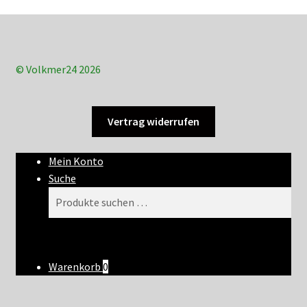
© Volkmer24 2026
Vertrag widerrufen
Mein Konto
Suche
Suchen
Suchen
nach:
Warenkorb
0