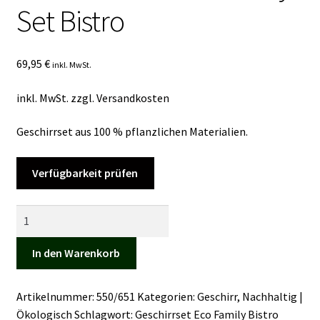
Set Bistro
Kasse
Mein Konto
69,95
€
inkl. MwSt.
Mein Konto
inkl. MwSt.
zzgl.
Versandkosten
Vertrag widerrufen
Geschirrset aus 100 % pflanzlichen Materialien.
Warenkorb
Verfügbarkeit prüfen
Geschirrserie
Eco
Family
In den Warenkorb
Set
Bistro
Artikelnummer:
550/651
Kategorien:
Geschirr
,
Nachhaltig |
Menge
Ökologisch
Schlagwort:
Geschirrset Eco Family Bistro