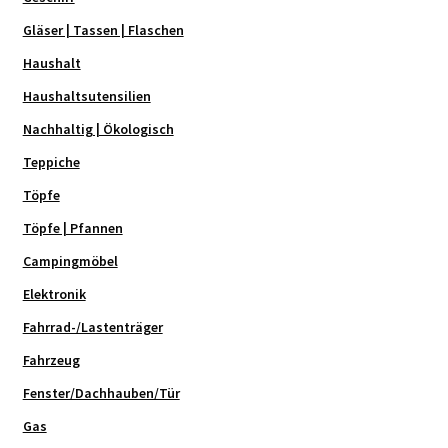
Gläser | Tassen | Flaschen
Haushalt
Haushaltsutensilien
Nachhaltig | Ökologisch
Teppiche
Töpfe
Töpfe | Pfannen
Campingmöbel
Elektronik
Fahrrad-/Lastenträger
Fahrzeug
Fenster/Dachhauben/Tür
Gas