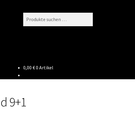
Suchen
Suchen
nach:
0,00
€
0 Artikel
nd 9+1