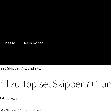
Kasse
Mein Konto
 Konto
Mein Konto
Vertrag widerrufen
Warenkorb
pfset Skipper 7+1 und 9+1
riff zu Topfset Skipper 7+1 u
75
€
inkl. MwSt.
. MwSt.
zzgl.
Versandkosten