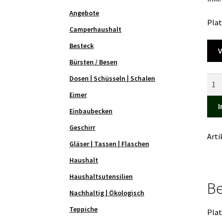
Angebote
Plat
Camperhaushalt
Besteck
V
Bürsten / Besen
Griff
Dosen | Schüsseln | Schalen
zu
Eimer
Top
I
Einbaubecken
Skip
Geschirr
7+1
Art
und
Gläser | Tassen | Flaschen
9+1
Haushalt
Men
Haushaltsutensilien
Be
Nachhaltig | Ökologisch
Teppiche
Plat