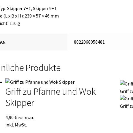
Typ: Skipper 7+1, Skipper 9+1
 (L x B x H): 239 × 57 × 46 mm
cht: 110 g
EAN
8022068058481
nliche Produkte
Griff zu Pfanne und Wok
Griff 
Skipper
Griff 
4,90
€
inkl. MwSt.
inkl. MwSt.