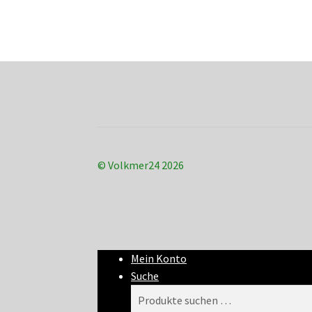
© Volkmer24 2026
Mein Konto
Suche
Suchen
Suchen
nach: