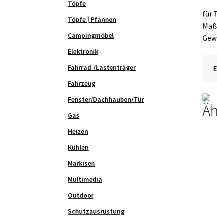
Töpfe
für 
Töpfe | Pfannen
Maße
Campingmöbel
Gewi
Elektronik
Fahrrad-/Lastenträger
Fahrzeug
Fenster/Dachhauben/Tür
Äh
Gas
Heizen
Kühlen
Markisen
Multimedia
Outdoor
Schutzausrüstung