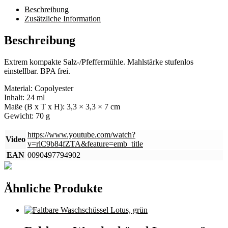
Beschreibung
Zusätzliche Information
Beschreibung
Extrem kompakte Salz-/Pfeffermühle. Mahlstärke stufenlos
einstellbar. BPA frei.
Material: Copolyester
Inhalt: 24 ml
Maße (B x T x H): 3,3 × 3,3 × 7 cm
Gewicht: 70 g
https://www.youtube.com/watch?
Video
v=rlC9b84fZTA&feature=emb_title
EAN
0090497794902
Ähnliche Produkte