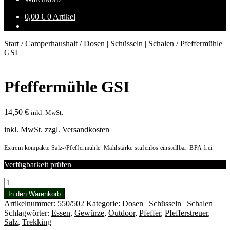
0,00
€
0 Artikel
Start
/
Camperhaushalt
/
Dosen | Schüsseln | Schalen
/
Pfeffermühle
GSI
Pfeffermühle GSI
14,50
€
inkl. MwSt.
inkl. MwSt.
zzgl.
Versandkosten
Extrem kompakte Salz-/Pfeffermühle. Mahlstärke stufenlos einstellbar. BPA frei.
Verfügbarkeit prüfen
Pfeffermühle
GSI
In den Warenkorb
Menge
Artikelnummer:
550/502
Kategorie:
Dosen | Schüsseln | Schalen
Schlagwörter:
Essen
,
Gewürze
,
Outdoor
,
Pfeffer
,
Pfefferstreuer
,
Salz
,
Trekking