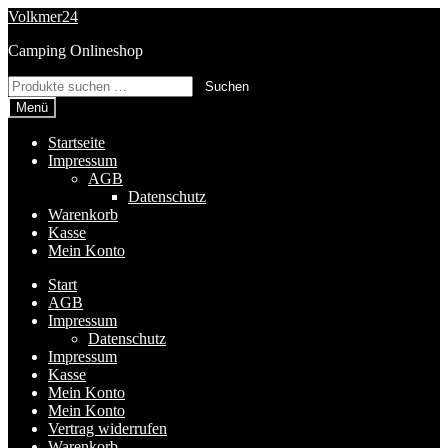
Zur
Zum
Volkmer24
Navigation
Inhalt
Camping Onlineshop
springen
springen
Suchen
Suchen
nach:
Menü
Startseite
Impressum
AGB
Datenschutz
Warenkorb
Kasse
Mein Konto
Start
AGB
Impressum
Datenschutz
Impressum
Kasse
Mein Konto
Mein Konto
Vertrag widerrufen
Warenkorb