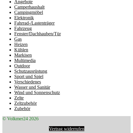
Angebote
Camperhaushalt
Campingmöbel
Elektronik
Fahrrad-/Lastenträger
Fahrzeug
Fenster/Dachhauben/Tür
Gas
Heizen
Kühlen
Markisen
Multimedia
Outdoor
Schutzausrüstung
Sport und Spiel
Verschiedenes
Wasser und Sanitär
Wind und Sonnenschutz
Zelte
Zeltzubehör
Zubehör
© Volkmer24 2026
Vertrag widerrufen