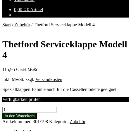
0,00
€
0 Artikel
Start
/
Zubehör
/
Thetford Serviceklappe Modell 4
Thetford Serviceklappe Modell
4
115,95
€
inkl. MwSt.
inkl. MwSt.
zzgl.
Versandkosten
Spezialklappen-Familie auch für die Cassettentoilette geeignet.
Verfügbarkeit prüfen
Thetford
Serviceklappe
In den Warenkorb
Modell
Artikelnummer:
301/198
Kategorie:
Zubehör
4
Menge