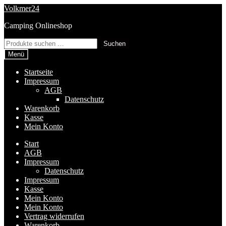
Zur
Zum
Volkmer24
Navigation
Inhalt
Camping Onlineshop
springen
springen
Suchen
Suchen
nach:
Menü
Startseite
Impressum
AGB
Datenschutz
Warenkorb
Kasse
Mein Konto
Start
AGB
Impressum
Datenschutz
Impressum
Kasse
Mein Konto
Mein Konto
Vertrag widerrufen
Warenkorb