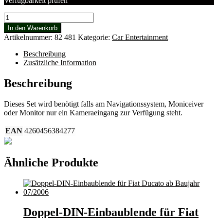
Verfügbarkeit prüfen
Twinkamera
CarGuard
In den Warenkorb
mit
Artikelnummer:
82 481
Kategorie:
Car Entertainment
Bremsleuchte
und
Beschreibung
Umschaltbox
Zusätzliche Information
Menge
Beschreibung
Dieses Set wird benötigt falls am Navigationssystem, Moniceiver
oder Monitor nur ein Kameraeingang zur Verfügung steht.
EAN
4260456384277
Ähnliche Produkte
Doppel-DIN-Einbaublende für Fiat