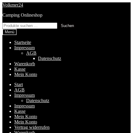
Zur
Zum
Volkmer24
Navigation
Inhalt
Camping Onlineshop
springen
springen
Suchen
Suchen
nach:
Menü
Startseite
Impressum
AGB
Datenschutz
Warenkorb
Kasse
Mein Konto
Start
AGB
Impressum
Datenschutz
Impressum
Kasse
Mein Konto
Mein Konto
Vertrag widerrufen
Warenkorb