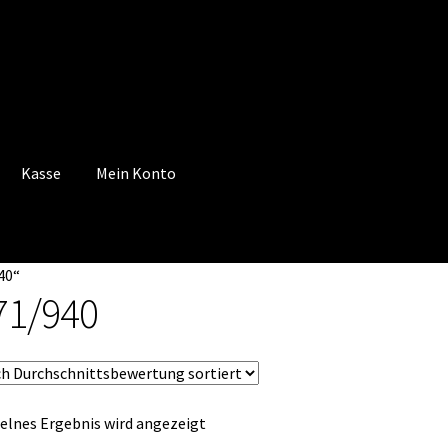
Kasse
Mein Konto
 Konto
Mein Konto
Vertrag widerrufen
Warenkorb
40“
71/940
elnes Ergebnis wird angezeigt