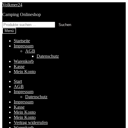
Zur
Zum
Volkmer24
Navigation
Inhalt
Camping Onlineshop
springen
springen
Suchen
Suchen
nach:
Menü
Startseite
Impressum
AGB
Datenschutz
Warenkorb
Kasse
Mein Konto
Start
AGB
Impressum
Datenschutz
Impressum
Kasse
Mein Konto
Mein Konto
Vertrag widerrufen
Warenkorb