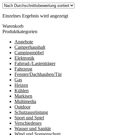
Einzelnes Ergebnis wird angezeigt
Warenkorb
Produktkategorien
Angebote
Camperhaushalt
Campingmöbel
Elektronik
Fahrrad-/Lastenträger
Fahrzeug
Fenster/Dachhauben/Tür
Gas
Heizen
Kühlen
Markisen
Multimedia
Outdoor
Schutzausrüstung
Sport und Spiel
Verschiedenes
Wasser und Sanitär
Wind und Sonnenschutz