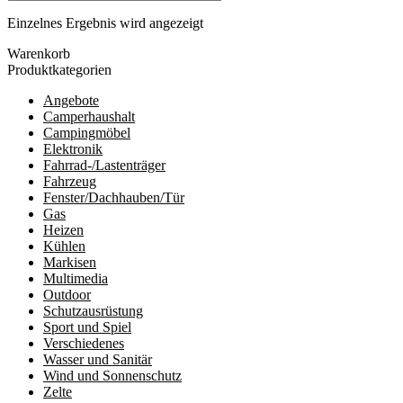
Einzelnes Ergebnis wird angezeigt
Warenkorb
Produktkategorien
Angebote
Camperhaushalt
Campingmöbel
Elektronik
Fahrrad-/Lastenträger
Fahrzeug
Fenster/Dachhauben/Tür
Gas
Heizen
Kühlen
Markisen
Multimedia
Outdoor
Schutzausrüstung
Sport und Spiel
Verschiedenes
Wasser und Sanitär
Wind und Sonnenschutz
Zelte