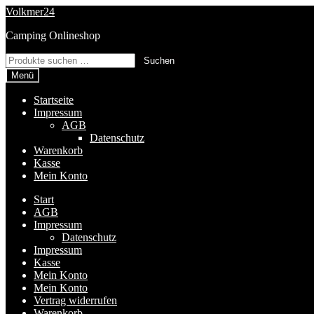
Zur
Zum
Volkmer24
Navigation
Inhalt
Camping Onlineshop
springen
springen
Suchen
Suchen
nach:
Menü
Startseite
Impressum
AGB
Datenschutz
Warenkorb
Kasse
Mein Konto
Start
AGB
Impressum
Datenschutz
Impressum
Kasse
Mein Konto
Mein Konto
Vertrag widerrufen
Warenkorb