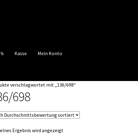
rb
Kasse
Mein Konto
 Konto
Mein Konto
Vertrag widerrufen
Warenkorb
ukte verschlagwortet mit „136/698“
36/698
elnes Ergebnis wird angezeigt