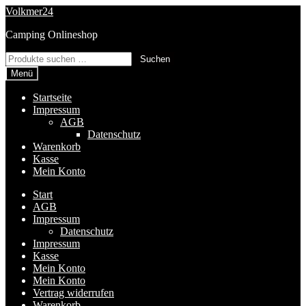
Zur
Zum
Volkmer24
Navigation
Inhalt
Camping Onlineshop
springen
springen
Suchen
Suchen
nach:
Menü
Startseite
Impressum
AGB
Datenschutz
Warenkorb
Kasse
Mein Konto
Start
AGB
Impressum
Datenschutz
Impressum
Kasse
Mein Konto
Mein Konto
Vertrag widerrufen
Warenkorb