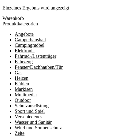
Einzelnes Ergebnis wird angezeigt
Warenkorb
Produktkategorien
Angebote
Camperhaushalt
Campingmöbel
Elektronik
Fahrrad-/Lastenträger
Fahrzeug
Fenster/Dachhauben/Tür
Gas
Heizen
Kühlen
Markisen
Multimedia
Outdoor
Schutzausrüstung
Sport und Spiel
Verschiedenes
Wasser und Sanitär
Wind und Sonnenschutz
Zelte