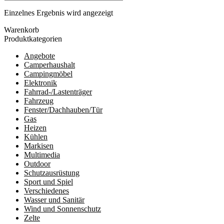
Einzelnes Ergebnis wird angezeigt
Warenkorb
Produktkategorien
Angebote
Camperhaushalt
Campingmöbel
Elektronik
Fahrrad-/Lastenträger
Fahrzeug
Fenster/Dachhauben/Tür
Gas
Heizen
Kühlen
Markisen
Multimedia
Outdoor
Schutzausrüstung
Sport und Spiel
Verschiedenes
Wasser und Sanitär
Wind und Sonnenschutz
Zelte