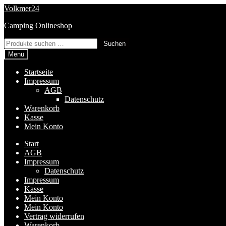
Zur
Zum
Volkmer24
Navigation
Inhalt
Camping Onlineshop
springen
springen
Suchen
Suchen
nach:
Menü
Startseite
Impressum
AGB
Datenschutz
Warenkorb
Kasse
Mein Konto
Start
AGB
Impressum
Datenschutz
Impressum
Kasse
Mein Konto
Mein Konto
Vertrag widerrufen
Warenkorb