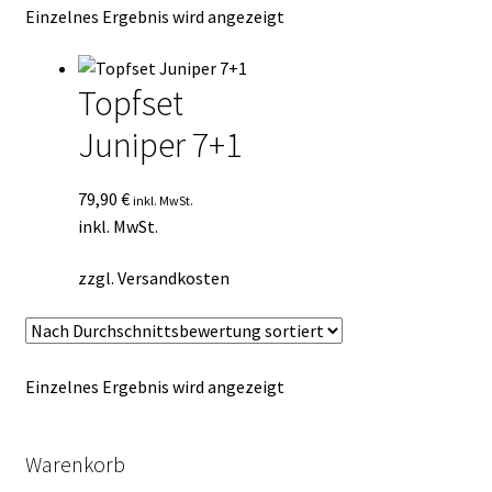
Einzelnes Ergebnis wird angezeigt
Kasse
Mein Konto
Topfset
Juniper 7+1
Mein Konto
Vertrag widerrufen
79,90
€
inkl. MwSt.
inkl. MwSt.
Warenkorb
zzgl.
Versandkosten
Einzelnes Ergebnis wird angezeigt
Warenkorb