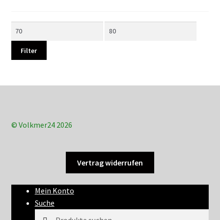
Min.
Max.
Preis
Preis
Filter
© Volkmer24 2026
Vertrag widerrufen
Mein Konto
Suche
Suchen
Suchen