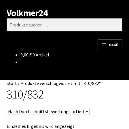
Volkmer24
Zur
Zum
Suchen
Navigation
Inhalt
Suchen
springen
springen
nach:
Menü
0,00
€
0 Artikel
Start
AGB
Start
/
Produkte verschlagwortet mit „310/832“
Impressum
310/832
Datenschutz
Impressum
Einzelnes Ergebnis wird angezeigt