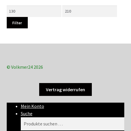
Min.
Max.
Preis
Preis
Filter
© Volkmer24 2026
Vertrag widerrufen
Mein Konto
Suche
Suchen
Suchen
nach: