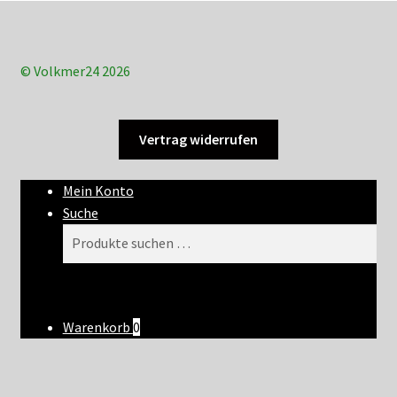
© Volkmer24 2026
Vertrag widerrufen
Mein Konto
Suche
Suchen
Suchen
nach:
Warenkorb
0