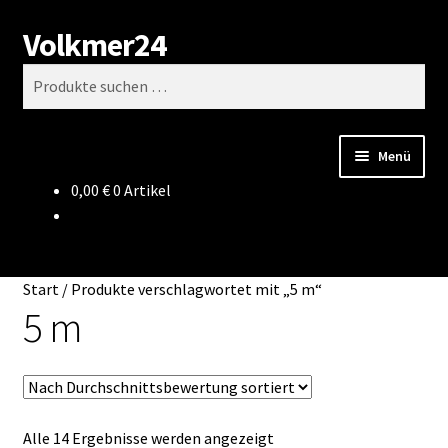
Volkmer24
Zur
Zum
Suchen
Navigation
Inhalt
Suchen
springen
springen
nach:
Menü
0,00
€
0 Artikel
Start
AGB
Start
/
Produkte verschlagwortet mit „5 m“
Impressum
5 m
Datenschutz
Impressum
Nach
Alle 14 Ergebnisse werden angezeigt