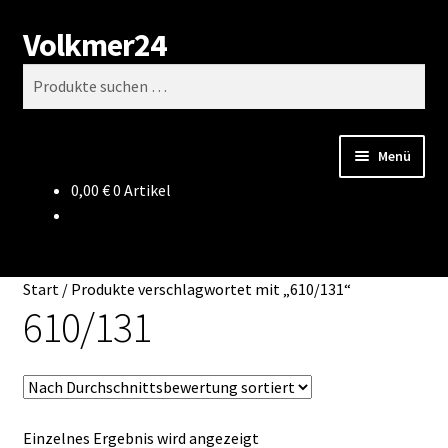
Volkmer24
Zur
Zum
Suchen
Navigation
Inhalt
Suchen
springen
springen
nach:
Menü
0,00
€
0 Artikel
Start
AGB
Start
/
Produkte verschlagwortet mit „610/131“
Impressum
610/131
Datenschutz
Impressum
Einzelnes Ergebnis wird angezeigt