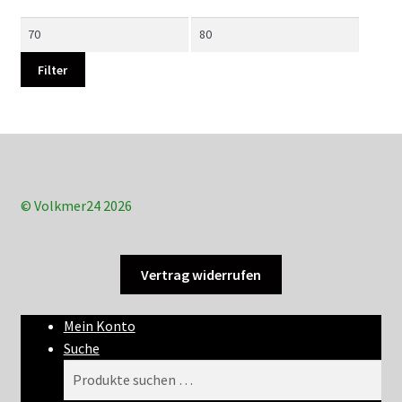
Min.
Max.
Preis
Preis
Filter
© Volkmer24 2026
Vertrag widerrufen
Mein Konto
Suche
Suchen
Suchen
nach: