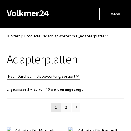
Volkmer24
Zur
Zum
Menü
Navigation
Inhalt
springen
springen
Start
Start
Produkte verschlagwortet mit „Adapterplatten“
AGB
Adapterplatten
Impressum
Datenschutz
Nach
Ergebnisse 1 – 25 von 40 werden angezeigt
Impressum
Durchschnittsbewertung
sortiert
Kasse
1
2
Mein Konto