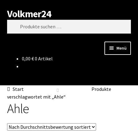
Volkmer24
Zur
Zum
Suchen
Navigation
Inhalt
Suchen
springen
springen
nach:
Menü
0,00
€
0 Artikel
Start
AGB
Start
Produkte
Impressum
verschlagwortet mit „Ahle“
Ahle
Datenschutz
Impressum