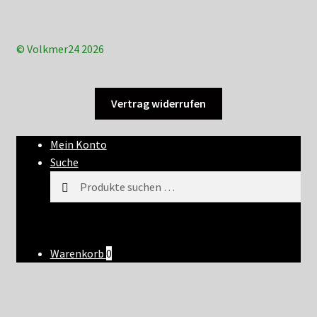
© Volkmer24 2026
Vertrag widerrufen
Mein Konto
Suche
Suchen
Suchen
nach:
Warenkorb
0