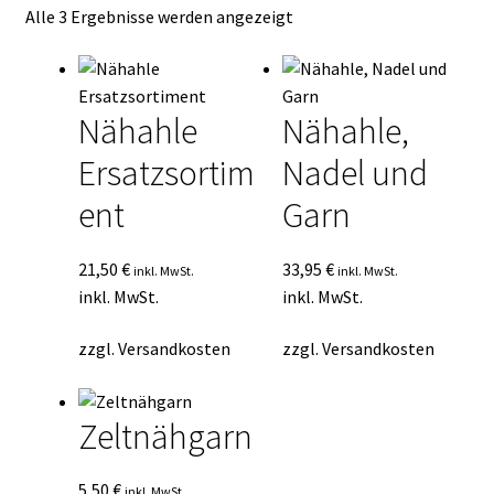
Nach
Alle 3 Ergebnisse werden angezeigt
Kasse
Durchschnittsbewertung
sortiert
Mein Konto
Nähahle
Nähahle,
Mein Konto
Ersatzsortim
Nadel und
Vertrag widerrufen
ent
Garn
Warenkorb
21,50
€
33,95
€
inkl. MwSt.
inkl. MwSt.
inkl. MwSt.
inkl. MwSt.
zzgl.
Versandkosten
zzgl.
Versandkosten
Zeltnähgarn
5,50
€
inkl. MwSt.