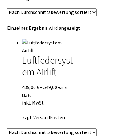
Kasse
Mein Konto
Einzelnes Ergebnis wird angezeigt
Mein Konto
Vertrag widerrufen
Luftfedersyst
em Airlift
Warenkorb
489,00
€
–
549,00
€
inkl.
MwSt.
inkl. MwSt.
zzgl.
Versandkosten