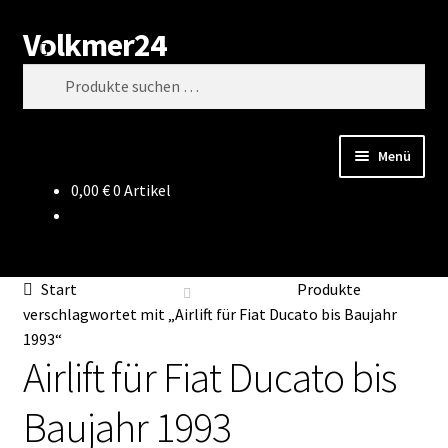
Volkmer24
Zur
Zum
Suchen
Navigation
Inhalt
Suchen
springen
springen
nach:
Menü
0,00
€
0 Artikel
Start
AGB
Start
Produkte
Impressum
verschlagwortet mit „Airlift für Fiat Ducato bis Baujahr
1993“
Airlift für Fiat Ducato bis
Datenschutz
Baujahr 1993
Impressum