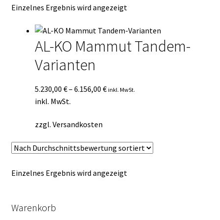
Einzelnes Ergebnis wird angezeigt
Kasse
Mein Konto
AL-KO Mammut Tandem-
Varianten
Mein Konto
Vertrag widerrufen
5.230,00
€
–
6.156,00
€
inkl. MwSt.
inkl. MwSt.
Warenkorb
zzgl.
Versandkosten
Einzelnes Ergebnis wird angezeigt
Warenkorb