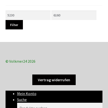
Min.
Max.
Preis
Preis
Filter
© Volkmer24 2026
Vertrag widerrufen
Mein Konto
Suche
Suchen
Suchen