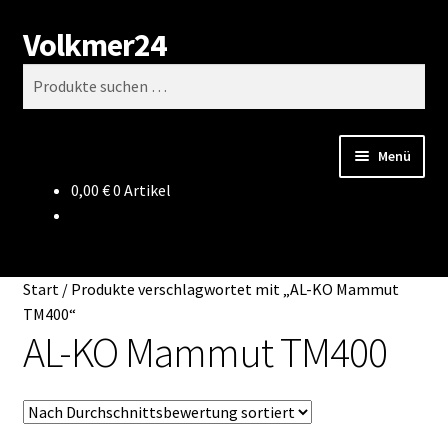
Volkmer24
Zur
Zum
Suchen
Navigation
Inhalt
Suchen
springen
springen
nach:
Menü
0,00
€
0 Artikel
Start
AGB
Start
/
Produkte verschlagwortet mit „AL-KO Mammut
Impressum
TM400“
AL-KO Mammut TM400
Datenschutz
Impressum