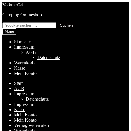
Zur
Zum
Volkmer24
Navigation
Inhalt
Camping Onlineshop
springen
springen
Suchen
Suchen
nach:
Menü
Startseite
Impressum
AGB
Datenschutz
Warenkorb
Kasse
Mein Konto
Start
AGB
Impressum
Datenschutz
Impressum
Kasse
Mein Konto
Mein Konto
Vertrag widerrufen
Warenkorb