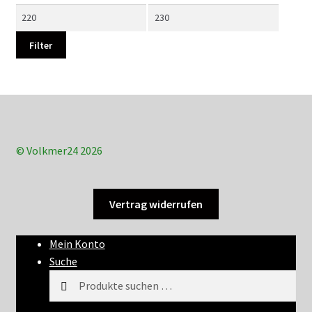
Min.
Max.
Preis
Preis
Filter
© Volkmer24 2026
Vertrag widerrufen
Mein Konto
Suche
Suchen
Suchen
nach: