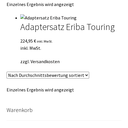
Einzelnes Ergebnis wird angezeigt
Kasse
Mein Konto
Adaptersatz Eriba Touring
Mein Konto
224,95
€
inkl. MwSt.
inkl. MwSt.
Vertrag widerrufen
zzgl.
Versandkosten
Warenkorb
Einzelnes Ergebnis wird angezeigt
Warenkorb