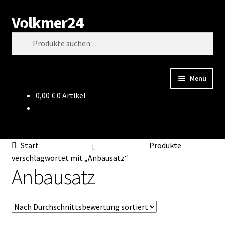
Volkmer24
Zur
Zum
Suchen
Navigation
Inhalt
Suchen
springen
springen
nach:
Menü
0,00
€
0 Artikel
Start
AGB
Start
Produkte
Impressum
verschlagwortet mit „Anbausatz“
Anbausatz
Datenschutz
Impressum