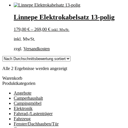
Linnepe Elektrokabelsatz 13-polig
179,00
€
–
269,00
€
inkl. MwSt.
inkl. MwSt.
zzgl.
Versandkosten
Nach
Alle 2 Ergebnisse werden angezeigt
Durchschnittsbewertung
Warenkorb
sortiert
Produktkategorien
Angebote
Camperhaushalt
Campingmöbel
Elektronik
Fahrrad-/Lastenträger
Fahrzeug
Fenster/Dachhauben/Tür