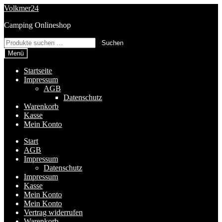
Zur
Zum
Volkmer24
Navigation
Inhalt
Camping Onlineshop
springen
springen
Suchen
Suchen
nach:
Menü
Startseite
Impressum
AGB
Datenschutz
Warenkorb
Kasse
Mein Konto
Start
AGB
Impressum
Datenschutz
Impressum
Kasse
Mein Konto
Mein Konto
Vertrag widerrufen
Warenkorb