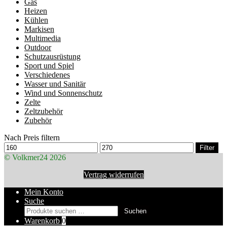
Gas
Heizen
Kühlen
Markisen
Multimedia
Outdoor
Schutzausrüstung
Sport und Spiel
Verschiedenes
Wasser und Sanitär
Wind und Sonnenschutz
Zelte
Zeltzubehör
Zubehör
Nach Preis filtern
Min.
Max.
Filter
Preis
Preis
© Volkmer24 2026
Vertrag widerrufen
Mein Konto
Suche
Suchen
Suchen
nach:
Warenkorb
0