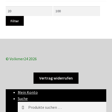
Min.
Max.
Preis
Preis
Filter
© Volkmer24 2026
Vertrag widerrufen
Mein Konto
Suche
Suchen
Suchen
nach: