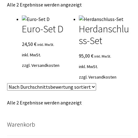
Nach
Alle 2 Ergebnisse werden angezeigt
Kasse
Durchschnittsbewertung
sortiert
Mein Konto
Euro-Set D
Herdanschlu
ss-Set
Mein Konto
24,50
€
inkl. MwSt.
inkl. MwSt.
Vertrag widerrufen
95,00
€
inkl. MwSt.
zzgl.
Versandkosten
inkl. MwSt.
Warenkorb
zzgl.
Versandkosten
Nach
Alle 2 Ergebnisse werden angezeigt
Durchschnittsbewertung
sortiert
Warenkorb