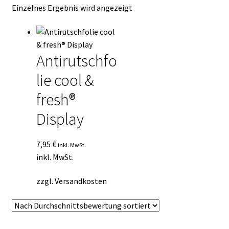
Einzelnes Ergebnis wird angezeigt
Kasse
Mein Konto
Antirutschfo
Mein Konto
lie cool &
Vertrag widerrufen
fresh®
Display
Warenkorb
7,95
€
inkl. MwSt.
inkl. MwSt.
zzgl.
Versandkosten