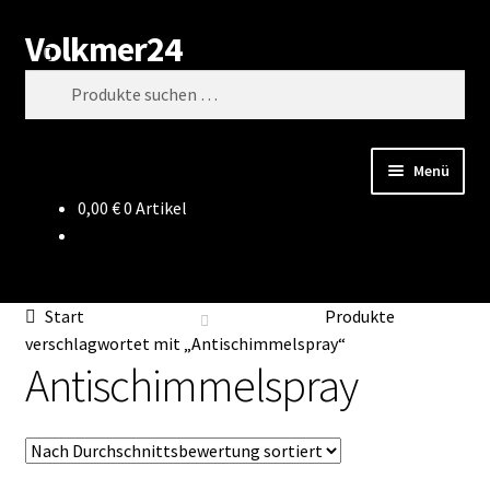
Volkmer24
Zur
Zum
Suchen
Navigation
Inhalt
Suchen
springen
springen
nach:
Menü
0,00
€
0 Artikel
Start
AGB
Start
Produkte
Impressum
verschlagwortet mit „Antischimmelspray“
Antischimmelspray
Datenschutz
Impressum