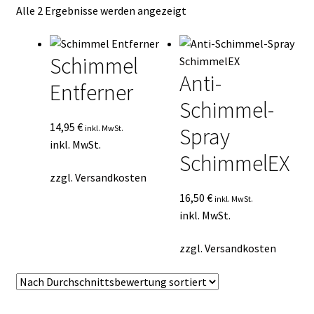
Nach
Alle 2 Ergebnisse werden angezeigt
Kasse
Durchschnittsbewertung
sortiert
Mein Konto
Schimmel
Anti-
Entferner
Mein Konto
Schimmel-
Vertrag widerrufen
14,95
€
inkl. MwSt.
Spray
inkl. MwSt.
SchimmelEX
Warenkorb
zzgl.
Versandkosten
16,50
€
inkl. MwSt.
inkl. MwSt.
zzgl.
Versandkosten