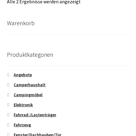
Nach
Alle 2 Ergebnisse werden angezeigt
Durchschnittsbewertung
sortiert
Warenkorb
Produktkategorien
Angebote
Camperhaushalt
Campingmöbel
Elektronik
Fahrrad-/Lastenträger
Fahrzeug
Fenster/Dachhauben/Tür