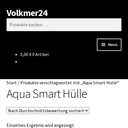
Volkmer24
Zur
Zum
Suchen
Navigation
Inhalt
Suchen
springen
springen
nach:
Menü
0,00
€
0 Artikel
Start
AGB
Start
/
Produkte verschlagwortet mit „Aqua Smart Hülle“
Impressum
Aqua Smart Hülle
Datenschutz
Impressum
Einzelnes Ergebnis wird angezeigt