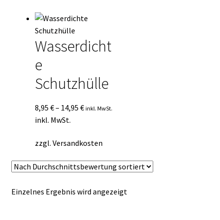
Kasse
Mein Konto
Wasserdicht
e
Mein Konto
Schutzhülle
Vertrag widerrufen
8,95
€
–
14,95
€
inkl. MwSt.
Warenkorb
inkl. MwSt.
zzgl.
Versandkosten
Einzelnes Ergebnis wird angezeigt