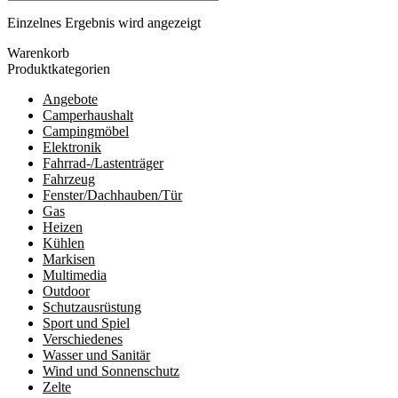
Einzelnes Ergebnis wird angezeigt
Warenkorb
Produktkategorien
Angebote
Camperhaushalt
Campingmöbel
Elektronik
Fahrrad-/Lastenträger
Fahrzeug
Fenster/Dachhauben/Tür
Gas
Heizen
Kühlen
Markisen
Multimedia
Outdoor
Schutzausrüstung
Sport und Spiel
Verschiedenes
Wasser und Sanitär
Wind und Sonnenschutz
Zelte