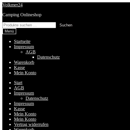
Zur
Zum
Volkmer24
Navigation
Inhalt
Camping Onlineshop
springen
springen
Suchen
Suchen
nach:
Menü
Startseite
Impressum
AGB
Datenschutz
Warenkorb
Kasse
Mein Konto
Start
AGB
Impressum
Datenschutz
Impressum
Kasse
Mein Konto
Mein Konto
Vertrag widerrufen
Warenkorb