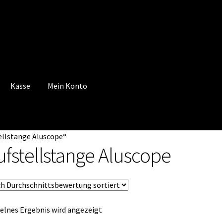
Kasse
Mein Konto
 Konto
Mein Konto
Vertrag widerrufen
Warenkorb
ellstange Aluscope“
ufstellstange Aluscope
elnes Ergebnis wird angezeigt