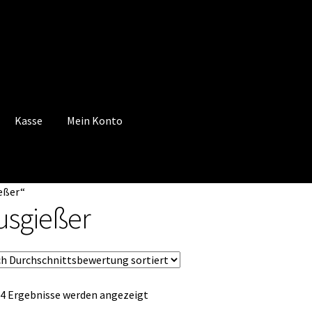
Kasse
Mein Konto
 Konto
Mein Konto
Vertrag widerrufen
Warenkorb
eßer“
usgießer
Nach
 4 Ergebnisse werden angezeigt
Durchschnittsbewertung