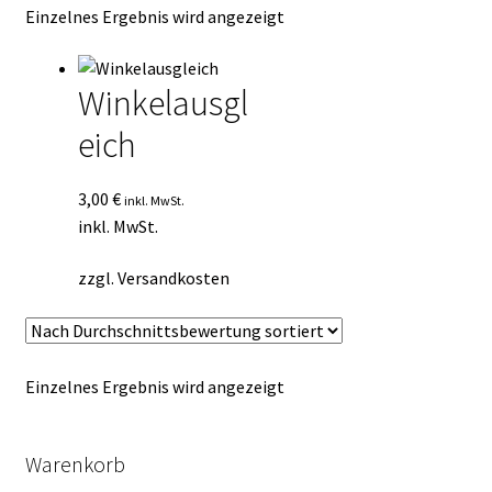
Einzelnes Ergebnis wird angezeigt
Kasse
Mein Konto
Winkelausgl
eich
Mein Konto
Vertrag widerrufen
3,00
€
inkl. MwSt.
inkl. MwSt.
Warenkorb
zzgl.
Versandkosten
Einzelnes Ergebnis wird angezeigt
Warenkorb