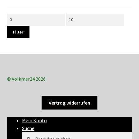
Min.
Max.
Preis
Preis
Filter
© Volkmer24 2026
Vertrag widerrufen
Mein Konto
Suche
Suchen
Suchen