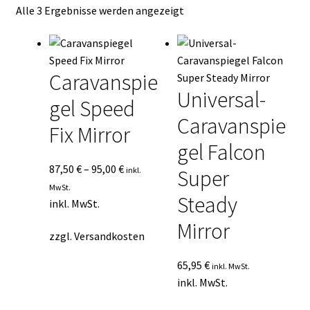
Nach
Alle 3 Ergebnisse werden angezeigt
Kasse
Durchschnittsbewertung
sortiert
Mein Konto
Caravanspie
Mein Konto
Universal-
gel Speed
Caravanspie
Vertrag widerrufen
Fix Mirror
gel Falcon
Warenkorb
87,50
€
–
95,00
€
inkl.
Super
MwSt.
Steady
inkl. MwSt.
Mirror
zzgl.
Versandkosten
65,95
€
inkl. MwSt.
inkl. MwSt.