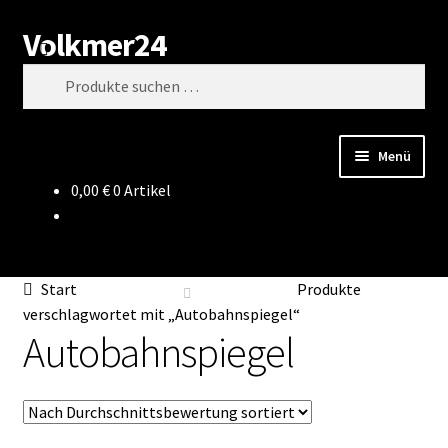
Volkmer24
Zur
Zum
Suchen
Navigation
Inhalt
Suchen
springen
springen
nach:
Menü
0,00
€
0 Artikel
Start
AGB
Start
Produkte
Impressum
verschlagwortet mit „Autobahnspiegel“
Autobahnspiegel
Datenschutz
Impressum