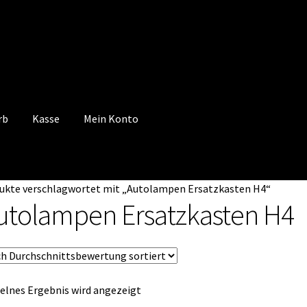
rb
Kasse
Mein Konto
 Konto
Mein Konto
Vertrag widerrufen
Warenkorb
ukte verschlagwortet mit „Autolampen Ersatzkasten H4“
utolampen Ersatzkasten H4
elnes Ergebnis wird angezeigt