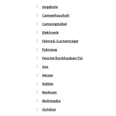
Angebote
Camperhaushalt
Campingmöbel
Elektronik
Fahrrad-/Lastenträger
Fahrzeug
Fenster/Dachhauben/Tür
Gas
Heizen
Kühlen
Markisen
Multimedia
Outdoor