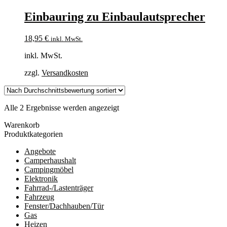
Einbauring zu Einbaulautsprecher
18,95
€
inkl. MwSt.
inkl. MwSt.
zzgl.
Versandkosten
Nach
Alle 2 Ergebnisse werden angezeigt
Durchschnittsbewertung
Warenkorb
sortiert
Produktkategorien
Angebote
Camperhaushalt
Campingmöbel
Elektronik
Fahrrad-/Lastenträger
Fahrzeug
Fenster/Dachhauben/Tür
Gas
Heizen