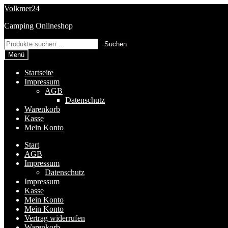
Zur
Zum
Volkmer24
Navigation
Inhalt
Camping Onlineshop
springen
springen
Suchen
Suchen
nach:
Menü
Startseite
Impressum
AGB
Datenschutz
Warenkorb
Kasse
Mein Konto
Start
AGB
Impressum
Datenschutz
Impressum
Kasse
Mein Konto
Mein Konto
Vertrag widerrufen
Warenkorb