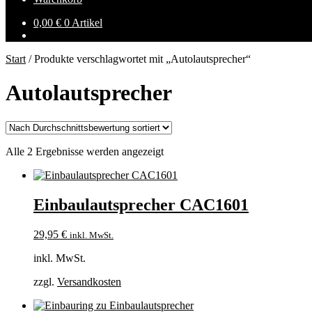
0,00
€
0 Artikel
Start
/
Produkte verschlagwortet mit „Autolautsprecher“
Autolautsprecher
Nach
Alle 2 Ergebnisse werden angezeigt
Durchschnittsbewertung
sortiert
Einbaulautsprecher CAC1601
29,95
€
inkl. MwSt.
inkl. MwSt.
zzgl.
Versandkosten