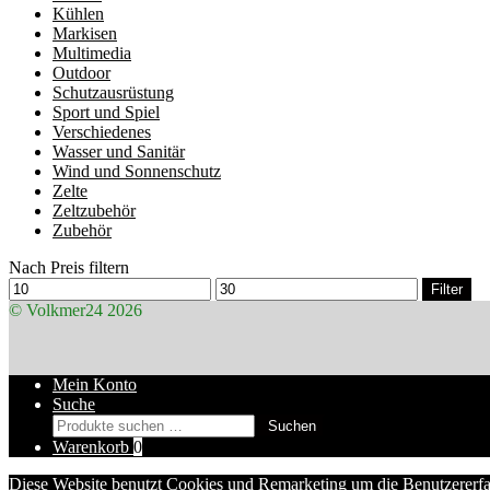
Kühlen
Markisen
Multimedia
Outdoor
Schutzausrüstung
Sport und Spiel
Verschiedenes
Wasser und Sanitär
Wind und Sonnenschutz
Zelte
Zeltzubehör
Zubehör
Nach Preis filtern
Min.
Max.
Filter
Preis
Preis
© Volkmer24 2026
Mein Konto
Suche
Suchen
Suchen
nach:
Warenkorb
0
Diese Website benutzt Cookies und Remarketing um die Benutzererfa