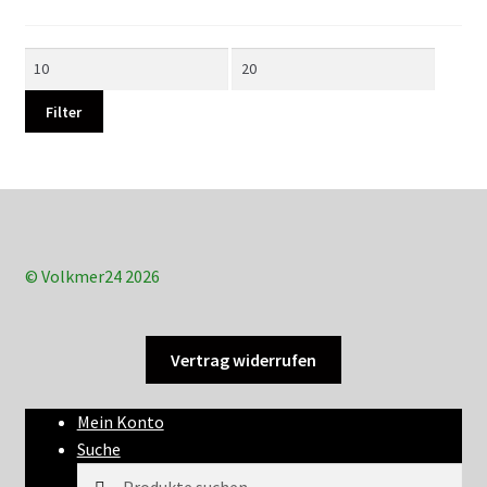
Min.
Max.
Preis
Preis
Filter
© Volkmer24 2026
Vertrag widerrufen
Mein Konto
Suche
Suchen
Suchen