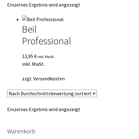
Einzelnes Ergebnis wird angezeigt
Kasse
Mein Konto
Beil
Professional
Mein Konto
Vertrag widerrufen
13,95
€
inkl. MwSt.
inkl. MwSt.
Warenkorb
zzgl.
Versandkosten
Einzelnes Ergebnis wird angezeigt
Warenkorb