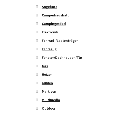
Angebote
Camperhaushalt
Campingmöbel
Elektronik
Fahrrad-/Lastenträger
Fahrzeug
Fenster/Dachhauben/Tür
Gas
Heizen
Kühlen
Markisen
Multimedia
Outdoor