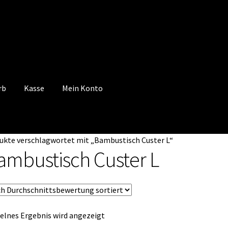
rb
Kasse
Mein Konto
 Konto
Mein Konto
Vertrag widerrufen
Warenkorb
ukte verschlagwortet mit „Bambustisch Custer L“
ambustisch Custer L
elnes Ergebnis wird angezeigt