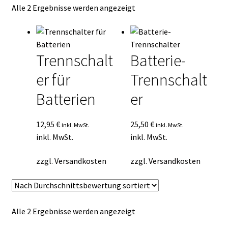
Nach
Alle 2 Ergebnisse werden angezeigt
Kasse
Durchschnittsbewertung
sortiert
Mein Konto
Trennschalt
Batterie-
Mein Konto
er für
Trennschalt
Vertrag widerrufen
Batterien
er
Warenkorb
12,95
€
25,50
€
inkl. MwSt.
inkl. MwSt.
inkl. MwSt.
inkl. MwSt.
zzgl.
Versandkosten
zzgl.
Versandkosten
Nach
Alle 2 Ergebnisse werden angezeigt
Durchschnittsbewertung