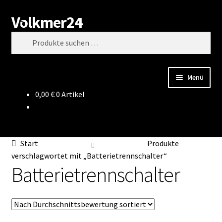
Volkmer24
Zur
Zum
Suchen
Navigation
Inhalt
Suchen
springen
springen
nach:
Menü
0,00
€
0 Artikel
Start
AGB
Start
Produkte
Impressum
verschlagwortet mit „Batterietrennschalter“
Batterietrennschalter
Datenschutz
Impressum