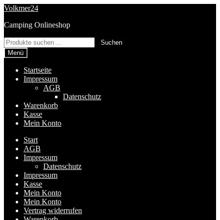
Zur
Zum
Volkmer24
Navigation
Inhalt
Camping Onlineshop
springen
springen
Suchen
Suchen
nach:
Menü
Startseite
Impressum
AGB
Datenschutz
Warenkorb
Kasse
Mein Konto
Start
AGB
Impressum
Datenschutz
Impressum
Kasse
Mein Konto
Mein Konto
Vertrag widerrufen
Warenkorb