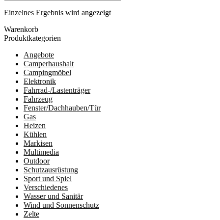
Einzelnes Ergebnis wird angezeigt
Warenkorb
Produktkategorien
Angebote
Camperhaushalt
Campingmöbel
Elektronik
Fahrrad-/Lastenträger
Fahrzeug
Fenster/Dachhauben/Tür
Gas
Heizen
Kühlen
Markisen
Multimedia
Outdoor
Schutzausrüstung
Sport und Spiel
Verschiedenes
Wasser und Sanitär
Wind und Sonnenschutz
Zelte