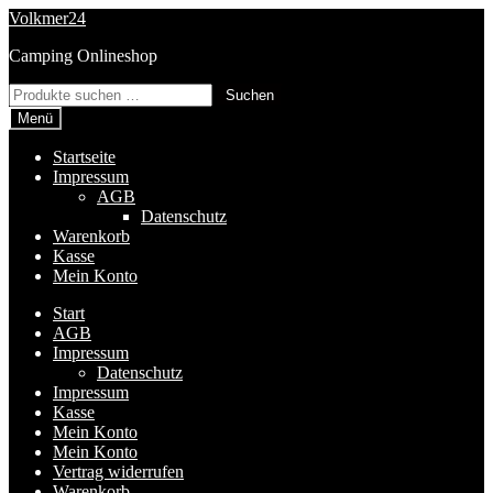
Zur
Zum
Volkmer24
Navigation
Inhalt
Camping Onlineshop
springen
springen
Suchen
Suchen
nach:
Menü
Startseite
Impressum
AGB
Datenschutz
Warenkorb
Kasse
Mein Konto
Start
AGB
Impressum
Datenschutz
Impressum
Kasse
Mein Konto
Mein Konto
Vertrag widerrufen
Warenkorb