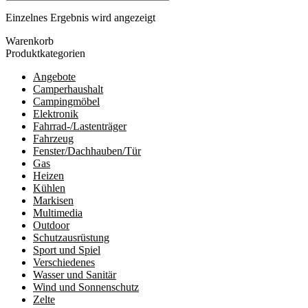
Einzelnes Ergebnis wird angezeigt
Warenkorb
Produktkategorien
Angebote
Camperhaushalt
Campingmöbel
Elektronik
Fahrrad-/Lastenträger
Fahrzeug
Fenster/Dachhauben/Tür
Gas
Heizen
Kühlen
Markisen
Multimedia
Outdoor
Schutzausrüstung
Sport und Spiel
Verschiedenes
Wasser und Sanitär
Wind und Sonnenschutz
Zelte