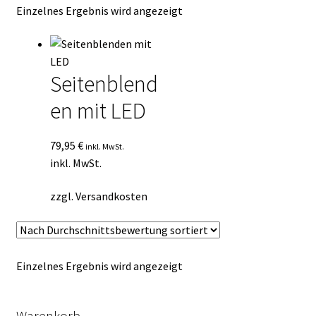
Einzelnes Ergebnis wird angezeigt
Kasse
Mein Konto
Seitenblend
Mein Konto
en mit LED
Vertrag widerrufen
79,95
€
inkl. MwSt.
inkl. MwSt.
Warenkorb
zzgl.
Versandkosten
Einzelnes Ergebnis wird angezeigt
Warenkorb