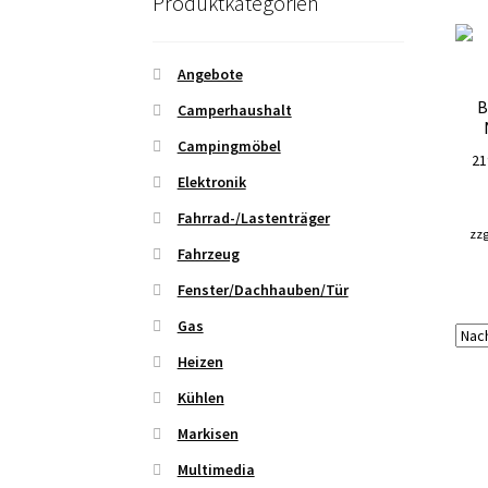
Produktkategorien
Angebote
B
Camperhaushalt
Campingmöbel
21
Elektronik
Fahrrad-/Lastenträger
zzg
Fahrzeug
Fenster/Dachhauben/Tür
Gas
Heizen
Kühlen
Markisen
Multimedia