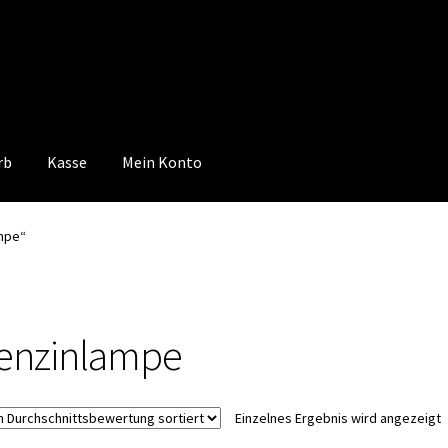
rb
Kasse
Mein Konto
 Konto
Mein Konto
Vertrag widerrufen
Warenkorb
mpe“
enzinlampe
Einzelnes Ergebnis wird angezeigt