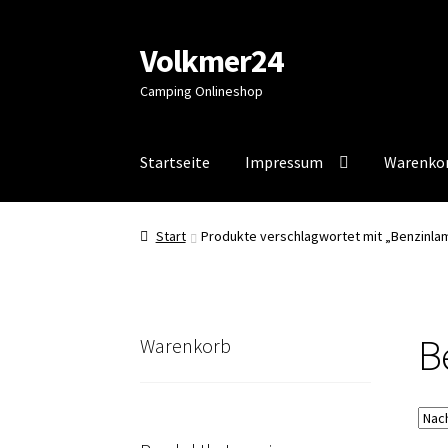
Volkmer24
Zur
Zum
Navigation
Inhalt
Camping Onlineshop
springen
springen
Startseite
Impressum
Warenko
Start
AGB
Impressum
Impressum
Kasse
Mein
Start
Produkte verschlagwortet mit „Benzinla
B
Warenkorb