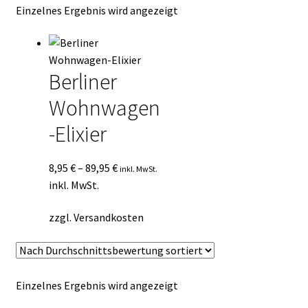
Einzelnes Ergebnis wird angezeigt
Kasse
Mein Konto
Berliner
Mein Konto
Wohnwagen
Vertrag widerrufen
-Elixier
Warenkorb
8,95
€
–
89,95
€
inkl. MwSt.
inkl. MwSt.
zzgl.
Versandkosten
Einzelnes Ergebnis wird angezeigt