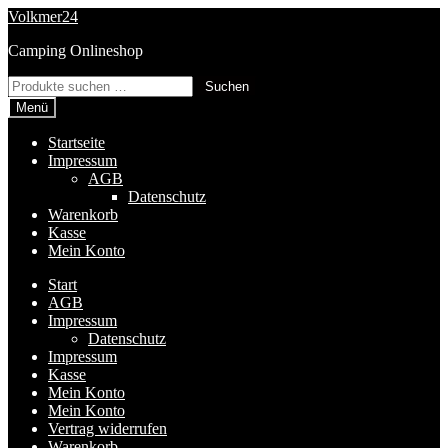
Zur
Zum
Volkmer24
Navigation
Inhalt
Camping Onlineshop
springen
springen
Suchen
Suchen
nach:
Menü
Startseite
Impressum
AGB
Datenschutz
Warenkorb
Kasse
Mein Konto
Start
AGB
Impressum
Datenschutz
Impressum
Kasse
Mein Konto
Mein Konto
Vertrag widerrufen
Warenkorb