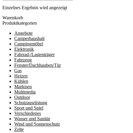
Einzelnes Ergebnis wird angezeigt
Warenkorb
Produktkategorien
Angebote
Camperhaushalt
Campingmöbel
Elektronik
Fahrrad-/Lastenträger
Fahrzeug
Fenster/Dachhauben/Tür
Gas
Heizen
Kühlen
Markisen
Multimedia
Outdoor
Schutzausrüstung
Sport und Spiel
Verschiedenes
Wasser und Sanitär
Wind und Sonnenschutz
Zelte