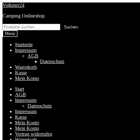
Zur
Zum
Volkmer24
Navigation
Inhalt
Camping Onlineshop
springen
springen
Suchen
Suchen
nach:
Menü
Startseite
Impressum
AGB
Datenschutz
Warenkorb
Kasse
Mein Konto
Start
AGB
Impressum
Datenschutz
Impressum
Kasse
Mein Konto
Mein Konto
Vertrag widerrufen
Warenkorb