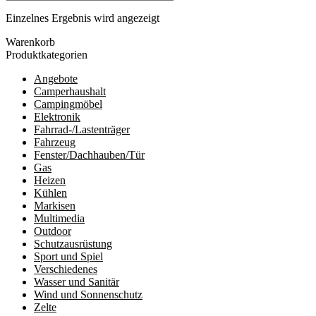
Einzelnes Ergebnis wird angezeigt
Warenkorb
Produktkategorien
Angebote
Camperhaushalt
Campingmöbel
Elektronik
Fahrrad-/Lastenträger
Fahrzeug
Fenster/Dachhauben/Tür
Gas
Heizen
Kühlen
Markisen
Multimedia
Outdoor
Schutzausrüstung
Sport und Spiel
Verschiedenes
Wasser und Sanitär
Wind und Sonnenschutz
Zelte