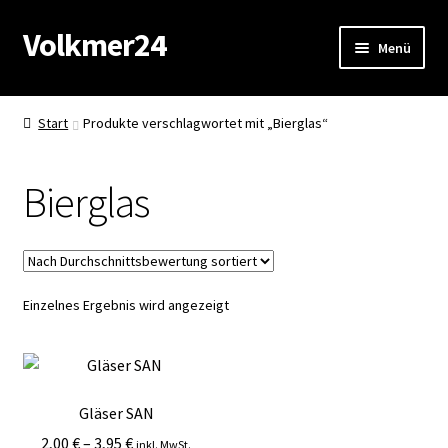
Volkmer24
Zur
Zum
Menü
Navigation
Inhalt
springen
springen
Start
Start
Produkte verschlagwortet mit „Bierglas“
AGB
Bierglas
Impressum
Datenschutz
Einzelnes Ergebnis wird angezeigt
Impressum
Kasse
Gläser SAN
Mein Konto
2,00
€
–
3,95
€
inkl. MwSt.